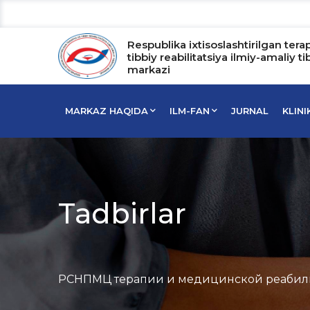
Respublika ixtisoslashtirilgan tera
tibbiy reabilitatsiya ilmiy-amaliy ti
markazi
MARKAZ HAQIDA
ILM-FAN
JURNAL
KLIN
Tadbirlar
РСНПМЦ терапии и медицинской реабил