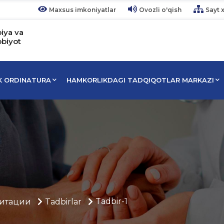
Maxsus imkoniyatlar
Ovozli o'qish
Sayt x
piya va
bbiyot
IK ORDINATURA
HAMKORLIKDAGI TADQIQOTLAR MARKAZI
Tadbir-1
итации
Tadbirlar