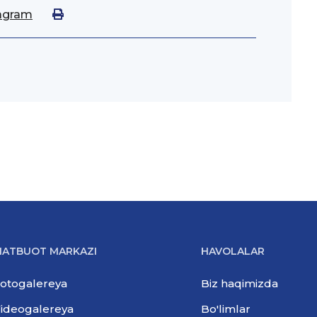
agram
ATBUOT MARKAZI
HAVOLALAR
otogalereya
Biz haqimizda
ideogalereya
Bo'limlar