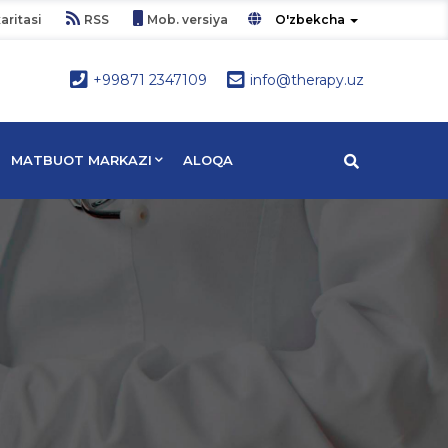
aritasi
RSS
Mob. versiya
O'zbekcha
+99871 2347109
info@therapy.uz
MATBUOT MARKAZI
ALOQA