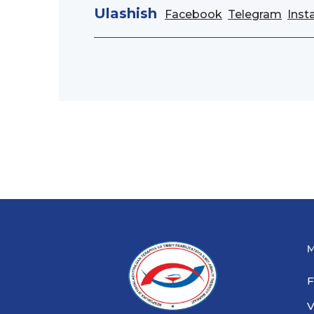
Ulashish
Facebook
Telegram
Inst
M
F
V